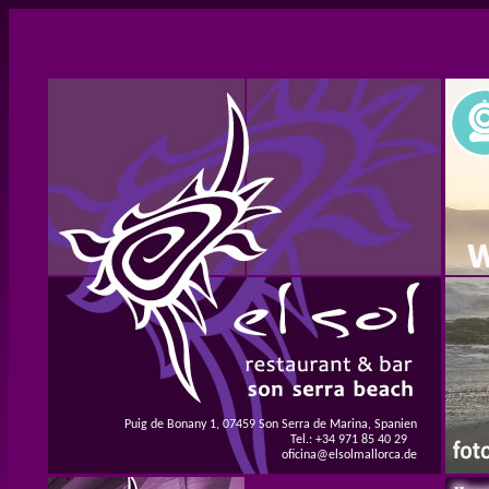
Puig de Bonany 1, 07459 Son Serra de Marina, Spanien
Tel.: +34 971 85 40 29
oficina@elsolmallorca.de